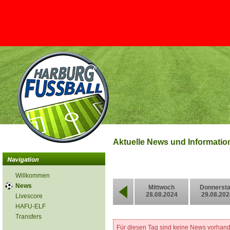
Aktuelle News und Informati
Willkommen
News
Mittwoch
Donnerst
28.08.2024
29.08.202
Livescore
HAFU-ELF
Transfers
Für diesen Tag sind keine News vorhan