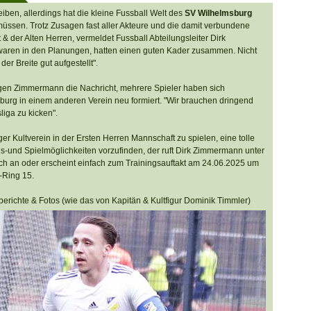
iben, allerdings hat die kleine Fussball Welt des
SV Wilhelmsburg
ssen. Trotz Zusagen fast aller Akteure und die damit verbundene
 der Alten Herren, vermeldet Fussball Abteilungsleiter Dirk
waren in den Planungen, hatten einen guten Kader zusammen. Nicht
der Breite gut aufgestellt".
gen Zimmermann die Nachricht, mehrere Spieler haben sich
burg in einem anderen Verein neu formiert. "Wir brauchen dringend
liga zu kicken".
er Kultverein in der Ersten Herren Mannschaft zu spielen, eine tolle
-und Spielmöglichkeiten vorzufinden, der ruft Dirk Zimmermann unter
ch an oder erscheint einfach zum Trainingsauftakt am 24.06.2025 um
-Ring 15.
lberichte & Fotos (wie das von Kapitän & Kultfigur Dominik Timmler)