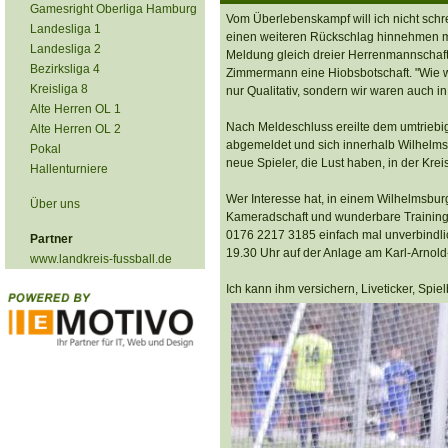
Gamesright Oberliga Hamburg
Vom Überlebenskampf will ich nicht schre
Landesliga 1
einen weiteren Rückschlag hinnehmen mü
Landesliga 2
Meldung gleich dreier Herrenmannschaft &
Bezirksliga 4
Zimmermann eine Hiobsbotschaft. "Wie 
Kreisliga 8
nur Qualitativ, sondern wir waren auch in 
Alte Herren OL 1
Nach Meldeschluss ereilte dem umtriebi
Alte Herren OL 2
abgemeldet und sich innerhalb Wilhelms
Pokal
neue Spieler, die Lust haben, in der Kreis
Hallenturniere
Wer Interesse hat, in einem Wilhelmsburg
Über uns
Kameradschaft und wunderbare Trainings
0176 2217 3185 einfach mal unverbindli
Partner
19.30 Uhr auf der Anlage am Karl-Arnold
www.landkreis-fussball.de
Ich kann ihm versichern, Liveticker, Spie