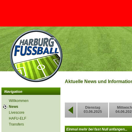
Aktuelle News und Informati
Willkommen
News
Dienstag
Mittwoch
03.06.2025
04.06.202
Livescore
HAFU-ELF
Transfers
Einmal mehr bei fast Null anfangen...