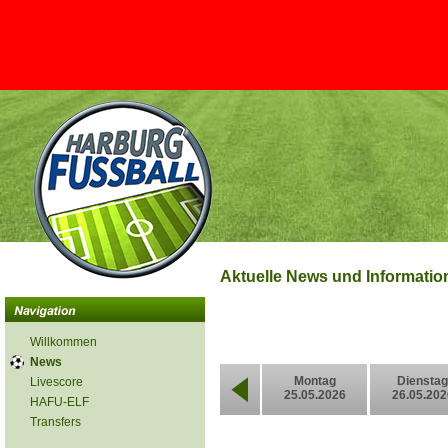
Aktuelle News und Informati
Willkommen
News
Montag
Dienstag
Livescore
25.05.2026
26.05.202
HAFU-ELF
Transfers