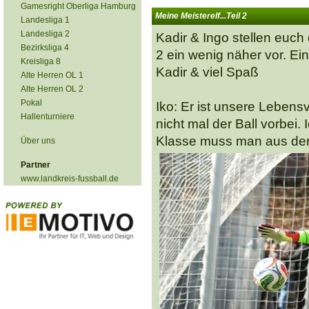
Gamesright Oberliga Hamburg
Meine Meisterelf...Teil 2
Landesliga 1
Landesliga 2
Kadir & Ingo stellen euch
Bezirksliga 4
2 ein wenig näher vor. Ei
Kreisliga 8
Kadir & viel Spaß
Alte Herren OL 1
Alte Herren OL 2
Pokal
Iko: Er ist unsere Leben
Hallenturniere
nicht mal der Ball vorbei. 
Klasse muss man aus de
Über uns
Partner
www.landkreis-fussball.de