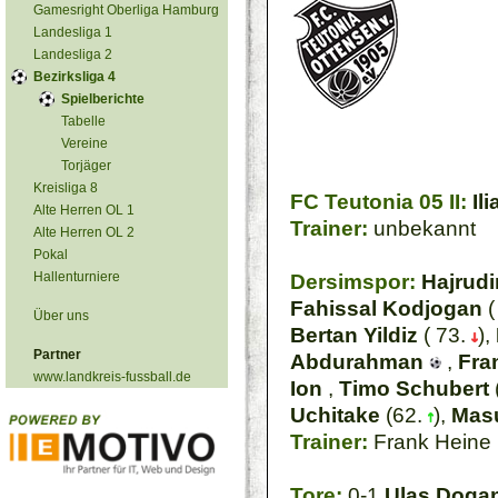
Gamesright Oberliga Hamburg
Landesliga 1
Landesliga 2
Bezirksliga 4
Spielberichte
Tabelle
Vereine
Torjäger
Kreisliga 8
FC Teutonia 05 II:
Il
Alte Herren OL 1
Trainer:
unbekannt
Alte Herren OL 2
Pokal
Hallenturniere
Dersimspor:
Hajrudi
Fahissal Kodjogan
(
Über uns
Bertan Yildiz
( 73.
),
Partner
Abdurahman
,
Fra
www.landkreis-fussball.de
Ion
,
Timo Schubert
Uchitake
(62.
),
Mas
Trainer:
Frank Heine
Tore:
0-1
Ulas Doga