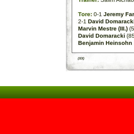
Tore:
0-1
Jeremy Fa
2-1
David Domarack
Marvin Mestre (III.)
(5
David Domaracki
(85
Benjamin Heinsohn
(XX)