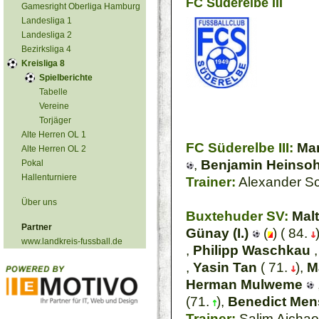
FC Süderelbe III
Gamesright Oberliga Hamburg
Landesliga 1
Landesliga 2
Bezirksliga 4
Kreisliga 8
Spielberichte
Tabelle
Vereine
Torjäger
Alte Herren OL 1
FC Süderelbe III:
Mar
Alte Herren OL 2
,
Benjamin Heinso
Pokal
Hallenturniere
Trainer:
Alexander S
Über uns
Buxtehuder SV:
Malt
Partner
Günay (I.)
(
) ( 84.
www.landkreis-fussball.de
,
Philipp Waschkau
,
Yasin Tan
( 71.
),
M
Herman Mulweme
(71.
),
Benedict Men
Trainer:
Salim Aichao