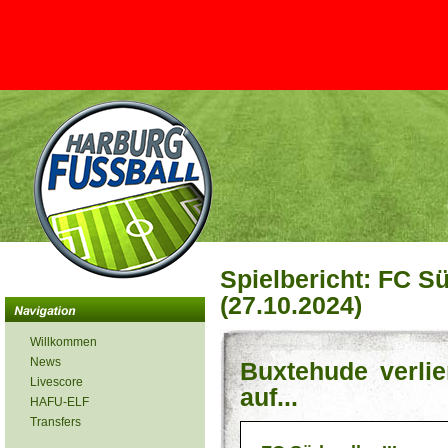
Spielbericht: FC Sü
(27.10.2024)
Willkommen
News
Buxtehude verlie
Livescore
auf...
HAFU-ELF
Transfers