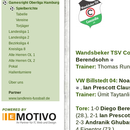
Gamesright Oberliga Hamburg
Spielberichte
Tabelle
Vereine
Torjäger
Landesliga 1
Landesliga 2
Bezirksliga 4
Kreisliga 8
Wandsbeker TSV Co
Alte Herren OL 1
Berendsohn
Alte Herren OL 2
Trainer:
Thomas Run
Pokal
Hallenturniere
VW Billstedt 04:
Noa
Über uns
,
Ian Prescott Clau
Partner
Trainer:
Ümit Taytanli
www.landkreis-fussball.de
Tore:
1-0
Diego Ber
(28.), 2-1
Ian Prescot
2-3
Andranik Ghuba
4 Eigentor (73.)