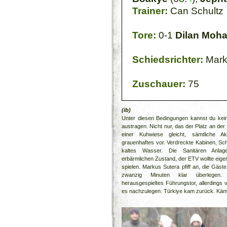
Trainer:
Can Schultz
Tore:
0-1
Dilan Moh
Schiedsrichter:
Mark
Zuschauer:
75
(ib)
Unter diesen Bedingungen kannst du kein
austragen. Nicht nur, das der Platz an de
einer Kuhwiese gleicht, sämtliche Ak
grauenhaftes vor. Verdreckte Kabinen, Sch
kaltes Wasser. Die Sanitären Anla
erbärmlichen Zustand, der ETV wollte eigent
spielen. Markus Sutera pfiff an, die Gäste
zwanzig Minuten klar überlegen
herausgespieltes Führungstor, allerdings
es nachzulegen. Türkiye kam zurück. Käm