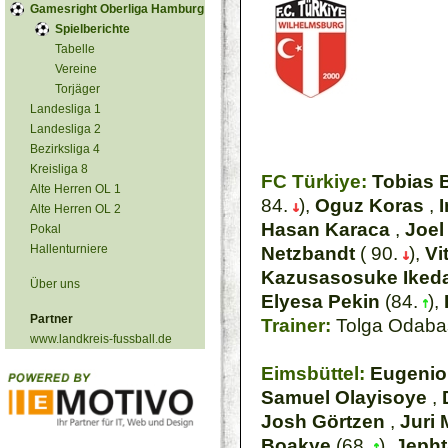
Gamesright Oberliga Hamburg
Spielberichte
Tabelle
Vereine
Torjäger
Landesliga 1
Landesliga 2
Bezirksliga 4
Kreisliga 8
FC Türkiye:
Tobias 
Alte Herren OL 1
84.
),
Oguz Koras
,
Alte Herren OL 2
Hasan Karaca
,
Joel
Pokal
Hallenturniere
Netzbandt
( 90.
),
Vi
Kazusasosuke Iked
Über uns
Elyesa Pekin
(84.
),
Partner
Trainer:
Tolga Odaba
www.landkreis-fussball.de
Eimsbüttel:
Eugenio
Samuel Olayisoye
,
Josh Görtzen
,
Juri
Boakye
(68.
),
Jeph