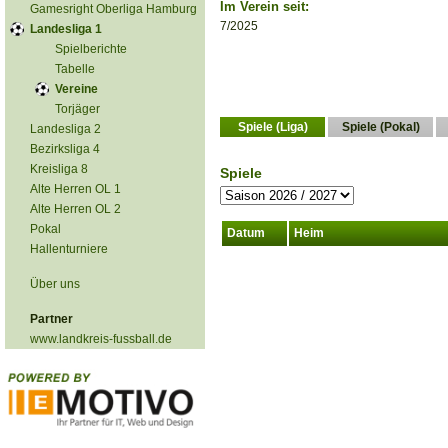
Im Verein seit:
Gamesright Oberliga Hamburg
7/2025
Landesliga 1
Spielberichte
Tabelle
Vereine
Torjäger
Spiele (Liga)
Spiele (Pokal)
Landesliga 2
Bezirksliga 4
Kreisliga 8
Spiele
Alte Herren OL 1
Alte Herren OL 2
Pokal
Datum
Heim
Hallenturniere
Über uns
Partner
www.landkreis-fussball.de