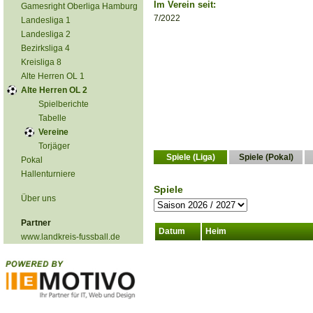
Im Verein seit:
Gamesright Oberliga Hamburg
7/2022
Landesliga 1
Landesliga 2
Bezirksliga 4
Kreisliga 8
Alte Herren OL 1
Alte Herren OL 2
Spielberichte
Tabelle
Vereine
Torjäger
Spiele (Liga)
Spiele (Pokal)
Pokal
Hallenturniere
Spiele
Über uns
Partner
Datum
Heim
www.landkreis-fussball.de