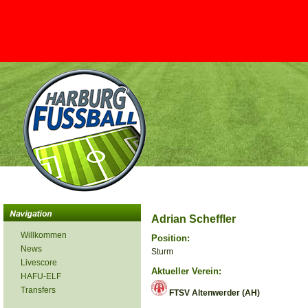
Adrian Scheffler
Willkommen
Position:
News
Sturm
Livescore
Aktueller Verein:
HAFU-ELF
Transfers
FTSV Altenwerder (AH)