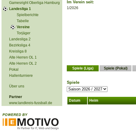
Im Verein seit:
Gamesright Oberliga Hamburg
1/2026
Landesliga 1
Spielberichte
Tabelle
Vereine
Torjäger
Landesliga 2
Bezirksliga 4
Kreisliga 8
Alte Herren OL 1
Alte Herren OL 2
Spiele (Liga)
Spiele (Pokal)
Pokal
Hallenturniere
Spiele
Über uns
Partner
Datum
Heim
www.landkreis-fussball.de