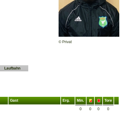
© Privat
Laufbahn
Gast
Erg.
Min.
Tore
0
0
0
0