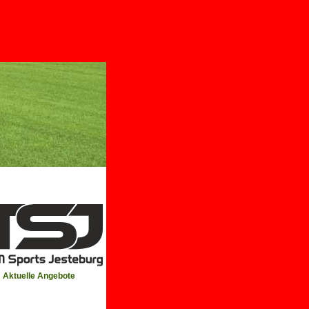
Aktuelle Angebote