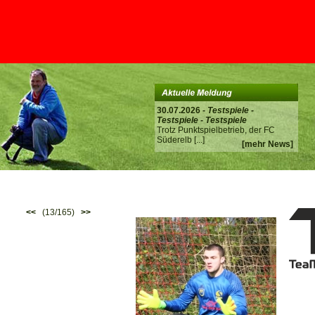
30.07.2026 -
Testspiele -
Testspiele - Testspiele
Trotz Punktspielbetrieb, der FC
Süderelb
[...]
[mehr News]
<<
(13/165)
>>