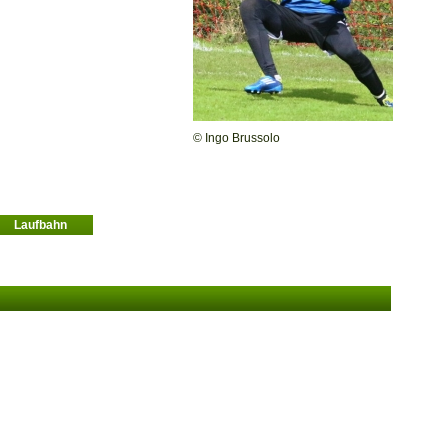
© Ingo Brussolo
Laufbahn