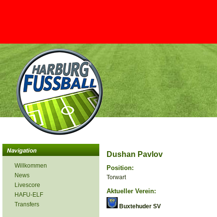
Dushan Pavlov
Willkommen
Position:
News
Torwart
Livescore
Aktueller Verein:
HAFU-ELF
Transfers
Buxtehuder SV