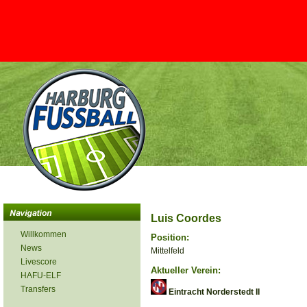
Luis Coordes
Willkommen
Position:
News
Mittelfeld
Livescore
Aktueller Verein:
HAFU-ELF
Transfers
Eintracht Norderstedt II