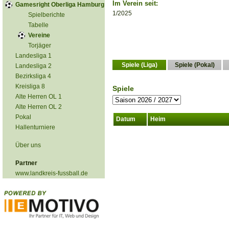
Im Verein seit:
Gamesright Oberliga Hamburg
1/2025
Spielberichte
Tabelle
Vereine
Torjäger
Landesliga 1
Spiele (Liga)
Spiele (Pokal)
Landesliga 2
Bezirksliga 4
Kreisliga 8
Spiele
Alte Herren OL 1
Alte Herren OL 2
Pokal
Datum
Heim
Hallenturniere
Über uns
Partner
www.landkreis-fussball.de