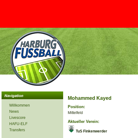
Mohammed Kayed
Willkommen
Position:
News
Mittelfeld
Livescore
Aktueller Verein:
HAFU-ELF
Transfers
TuS Finkenwerder