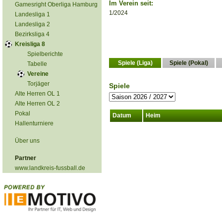
Im Verein seit:
Gamesright Oberliga Hamburg
1/2024
Landesliga 1
Landesliga 2
Bezirksliga 4
Kreisliga 8
Spielberichte
Spiele (Liga)
Spiele (Pokal)
Tabelle
Vereine
Torjäger
Spiele
Alte Herren OL 1
Alte Herren OL 2
Pokal
Datum
Heim
Hallenturniere
Über uns
Partner
www.landkreis-fussball.de