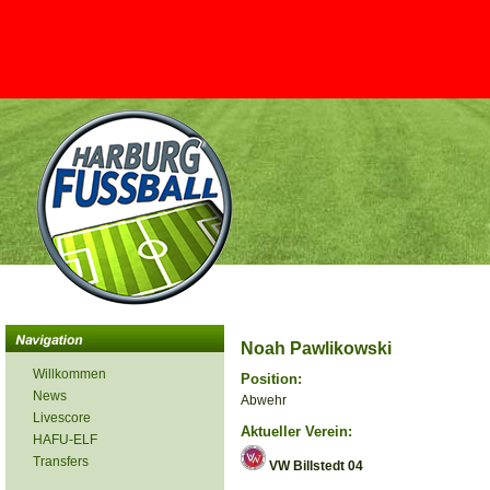
Noah Pawlikowski
Willkommen
Position:
News
Abwehr
Livescore
Aktueller Verein:
HAFU-ELF
Transfers
VW Billstedt 04