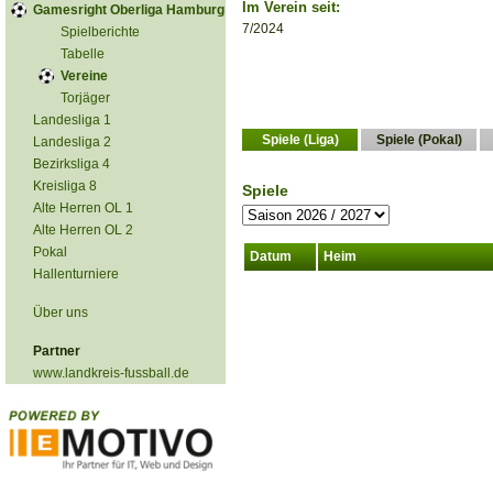
Im Verein seit:
Gamesright Oberliga Hamburg
7/2024
Spielberichte
Tabelle
Vereine
Torjäger
Landesliga 1
Spiele (Liga)
Spiele (Pokal)
Landesliga 2
Bezirksliga 4
Kreisliga 8
Spiele
Alte Herren OL 1
Alte Herren OL 2
Pokal
Datum
Heim
Hallenturniere
Über uns
Partner
www.landkreis-fussball.de