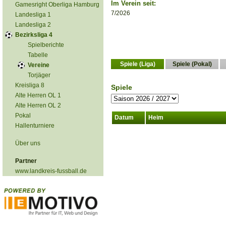
Im Verein seit:
Gamesright Oberliga Hamburg
7/2026
Landesliga 1
Landesliga 2
Bezirksliga 4
Spielberichte
Tabelle
Spiele (Liga)
Spiele (Pokal)
Vereine
Torjäger
Kreisliga 8
Spiele
Alte Herren OL 1
Alte Herren OL 2
Pokal
Datum
Heim
Hallenturniere
Über uns
Partner
www.landkreis-fussball.de