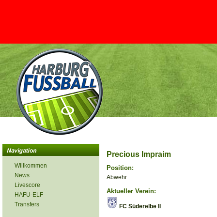
Precious Impraim
Willkommen
Position:
News
Abwehr
Livescore
Aktueller Verein:
HAFU-ELF
Transfers
FC Süderelbe II