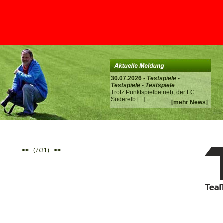
30.07.2026 -
Testspiele -
Testspiele - Testspiele
Trotz Punktspielbetrieb, der FC
Süderelb
[...]
[mehr News]
<<
(7/31)
>>