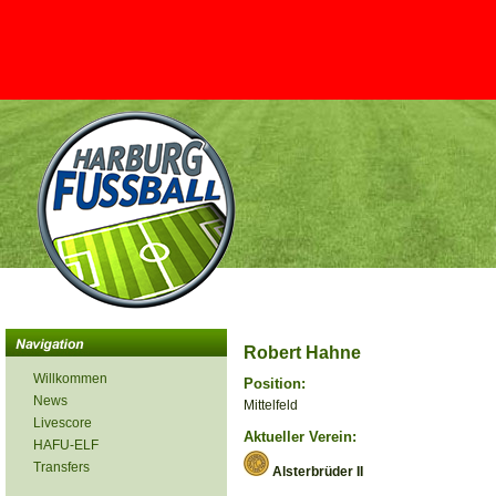
Robert Hahne
Willkommen
Position:
News
Mittelfeld
Livescore
Aktueller Verein:
HAFU-ELF
Transfers
Alsterbrüder II