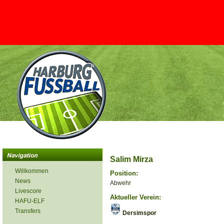
Salim Mirza
Willkommen
Position:
News
Abwehr
Livescore
Aktueller Verein:
HAFU-ELF
Transfers
Dersimspor