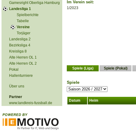
Im Verein seit:
Gamesright Oberliga Hamburg
1/2023
Landesliga 1
Spielberichte
Tabelle
Vereine
Torjäger
Landesliga 2
Bezirksliga 4
Kreisliga 8
Alte Herren OL 1
Alte Herren OL 2
Spiele (Liga)
Spiele (Pokal)
Pokal
Hallenturniere
Spiele
Über uns
Partner
Datum
Heim
www.landkreis-fussball.de