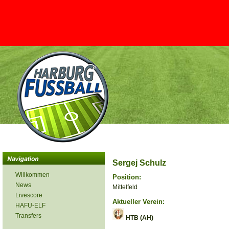
Sergej Schulz
Willkommen
Position:
News
Mittelfeld
Livescore
Aktueller Verein:
HAFU-ELF
Transfers
HTB (AH)