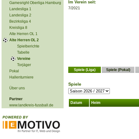
Im Verein seit:
Gamesright Oberliga Hamburg
7/2021
Landesliga 1
Landesliga 2
Bezirksliga 4
Kreisliga 8
Alte Herren OL 1
Alte Herren OL 2
Spielberichte
Tabelle
Vereine
Torjäger
Spiele (Liga)
Spiele (Pokal)
Pokal
Hallenturniere
Spiele
Über uns
Partner
Datum
Heim
www.landkreis-fussball.de