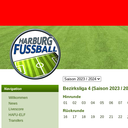
Bezirksliga 4 (Saison 2023 / 2
Hinrunde
Willkommen
01
02
03
04
05
06
07
News
Livescore
Rückrunde
HAFU-ELF
16
17
18
19
20
21
22
Transfers