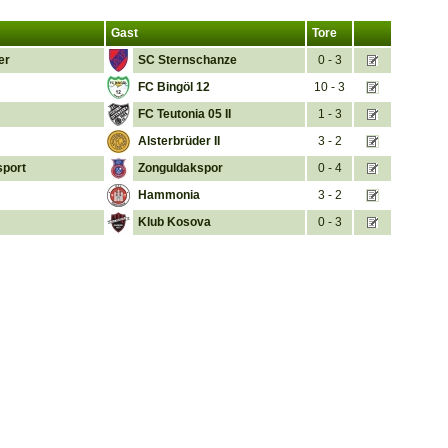
Gast
Tore
er
SC Sternschanze
0 - 3
FC Bingöl 12
10 - 3
FC Teutonia 05 II
1 - 3
Alsterbrüder II
3 - 2
sport
Zonguldakspor
0 - 4
Hammonia
3 - 2
Klub Kosova
0 - 3