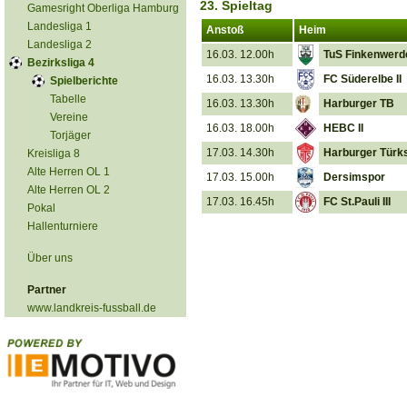
23. Spieltag
Gamesright Oberliga Hamburg
Landesliga 1
Anstoß
Heim
Landesliga 2
16.03. 12.00h
TuS Finkenwerd
Bezirksliga 4
16.03. 13.30h
FC Süderelbe II
Spielberichte
Tabelle
16.03. 13.30h
Harburger TB
Vereine
16.03. 18.00h
HEBC II
Torjäger
17.03. 14.30h
Harburger Türk
Kreisliga 8
Alte Herren OL 1
17.03. 15.00h
Dersimspor
Alte Herren OL 2
17.03. 16.45h
FC St.Pauli III
Pokal
Hallenturniere
Über uns
Partner
www.landkreis-fussball.de