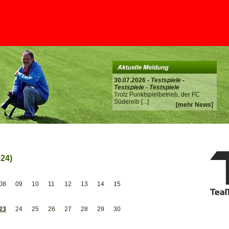
30.07.2026 -
Testspiele -
Testspiele - Testspiele
Trotz Punktspielbetrieb, der FC
Süderelb
[...]
[mehr News]
024)
08
09
10
11
12
13
14
15
23
24
25
26
27
28
29
30