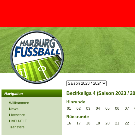
Bezirksliga 4 (Saison 2023 / 2
Hinrunde
Willkommen
01
02
03
04
05
06
07
News
Livescore
Rückrunde
HAFU-ELF
16
17
18
19
20
21
22
Transfers