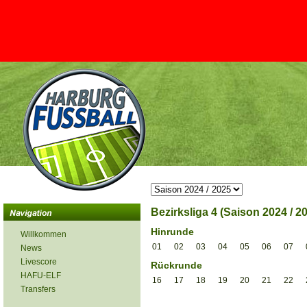
Bezirksliga 4 (Saison 2024 / 2
Hinrunde
Willkommen
01
02
03
04
05
06
07
News
Livescore
Rückrunde
HAFU-ELF
16
17
18
19
20
21
22
Transfers