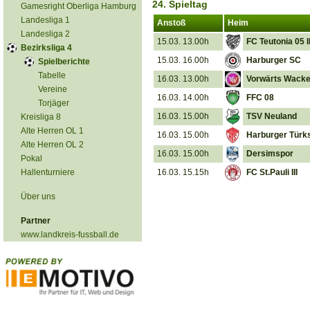
24. Spieltag
Gamesright Oberliga Hamburg
Landesliga 1
Anstoß
Heim
Landesliga 2
15.03. 13.00h
FC Teutonia 05 I
Bezirksliga 4
15.03. 16.00h
Harburger SC
Spielberichte
Tabelle
16.03. 13.00h
Vorwärts Wacker 
Vereine
16.03. 14.00h
FFC 08
Torjäger
16.03. 15.00h
TSV Neuland
Kreisliga 8
Alte Herren OL 1
16.03. 15.00h
Harburger Türk
Alte Herren OL 2
16.03. 15.00h
Dersimspor
Pokal
Hallenturniere
16.03. 15.15h
FC St.Pauli III
Über uns
Partner
www.landkreis-fussball.de