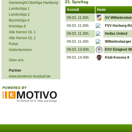
23. Spieltag
Gamesright Oberliga Hamburg
Landesliga 1
Anstoß
Heim
Landesliga 2
09.03. 11.00h
SV Wilhelmsburg
Bezirksliga 4
09.03. 11.00h
FSV Harburg-Rö
Kreisliga 8
Alte Herren OL 1
09.03. 11.30h
Hellas United
Alte Herren OL 2
09.03. 11.45h
Wilhelmsburger
Pokal
09.03. 13.00h
ESV Einigkeit W
Hallenturniere
09.03. 14.00h
Klub Kosova II
Über uns
Partner
www.landkreis-fussball.de