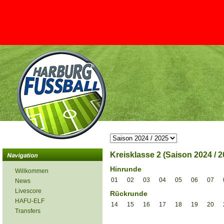
Kreisklasse 2 (Saison 2024 / 2
Hinrunde
Willkommen
01
02
03
04
05
06
07
News
Livescore
Rückrunde
HAFU-ELF
14
15
16
17
18
19
20
Transfers