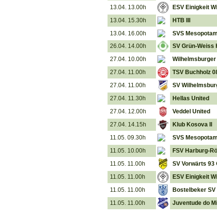
13.04. 13.00h
ESV Einigkeit W
13.04. 15.30h
HTB III
13.04. 16.00h
SVS Mesopotami
26.04. 14.00h
SV Grün-Weiss 
27.04. 10.00h
Wilhelmsburger
27.04. 11.00h
TSV Buchholz 08 
27.04. 11.00h
SV Wilhelmsburg
27.04. 11.30h
Hellas United
27.04. 12.00h
Veddel United
27.04. 14.15h
Klub Kosova II
11.05. 09.30h
SVS Mesopotami
11.05. 10.00h
FSV Harburg-Rö
11.05. 11.00h
SV Vorwärts 93 
11.05. 11.00h
ESV Einigkeit W
11.05. 11.00h
Bostelbeker SV
11.05. 11.00h
Juventude do M