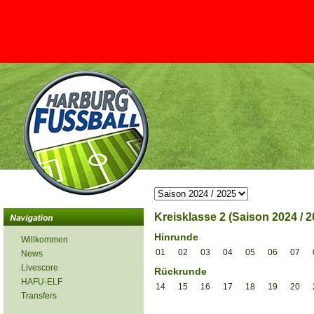
Kreisklasse 2 (Saison 2024 / 2
Hinrunde
Willkommen
01
02
03
04
05
06
07
News
Livescore
Rückrunde
HAFU-ELF
14
15
16
17
18
19
20
Transfers