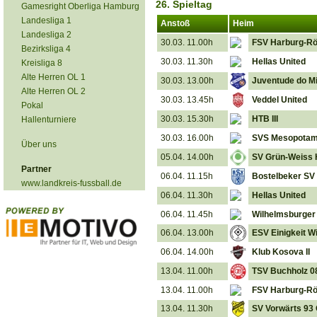
26. Spieltag
Gamesright Oberliga Hamburg
Landesliga 1
Anstoß
Heim
Landesliga 2
30.03. 11.00h
FSV Harburg-Rö
Bezirksliga 4
30.03. 11.30h
Hellas United
Kreisliga 8
Alte Herren OL 1
30.03. 13.00h
Juventude do M
Alte Herren OL 2
30.03. 13.45h
Veddel United
Pokal
30.03. 15.30h
HTB III
Hallenturniere
30.03. 16.00h
SVS Mesopotami
Über uns
05.04. 14.00h
SV Grün-Weiss 
Partner
06.04. 11.15h
Bostelbeker SV
www.landkreis-fussball.de
06.04. 11.30h
Hellas United
06.04. 11.45h
Wilhelmsburger
06.04. 13.00h
ESV Einigkeit W
06.04. 14.00h
Klub Kosova II
13.04. 11.00h
TSV Buchholz 08 
13.04. 11.00h
FSV Harburg-Rö
13.04. 11.30h
SV Vorwärts 93 