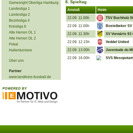
8. Spieltag
Gamesright Oberliga Hamburg
Landesliga 1
Anstoß
Heim
Landesliga 2
22.09. 11.00h
TSV Buchholz 08 
Bezirksliga 4
22.09. 11.00h
Bostelbeker SV
Kreisliga 8
Alte Herren OL 1
22.09. 11.30h
SV Vorwärts 93 
Alte Herren OL 2
22.09. 12.15h
Veddel United
Pokal
22.09. 13.00h
Juventude do M
Hallenturniere
22.09. 16.00h
SVS Mesopotami
Über uns
Partner
www.landkreis-fussball.de