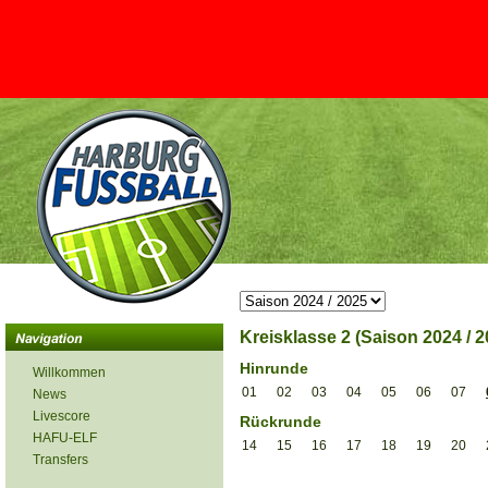
Kreisklasse 2 (Saison 2024 / 2
Hinrunde
Willkommen
01
02
03
04
05
06
07
News
Livescore
Rückrunde
HAFU-ELF
14
15
16
17
18
19
20
Transfers