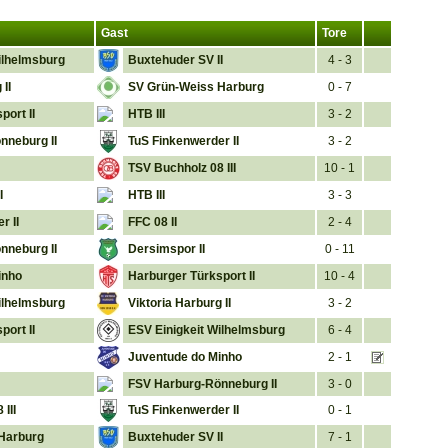
Gast
Tore
ilhelmsburg
Buxtehuder SV II
4 - 3
 II
SV Grün-Weiss Harburg
0 - 7
port II
HTB III
3 - 2
nneburg II
TuS Finkenwerder II
3 - 2
TSV Buchholz 08 III
10 - 1
I
HTB III
3 - 3
r II
FFC 08 II
2 - 4
nneburg II
Dersimspor II
0 - 11
inho
Harburger Türksport II
10 - 4
ilhelmsburg
Viktoria Harburg II
3 - 2
port II
ESV Einigkeit Wilhelmsburg
6 - 4
Juventude do Minho
2 - 1
FSV Harburg-Rönneburg II
3 - 0
III
TuS Finkenwerder II
0 - 1
Harburg
Buxtehuder SV II
7 - 1