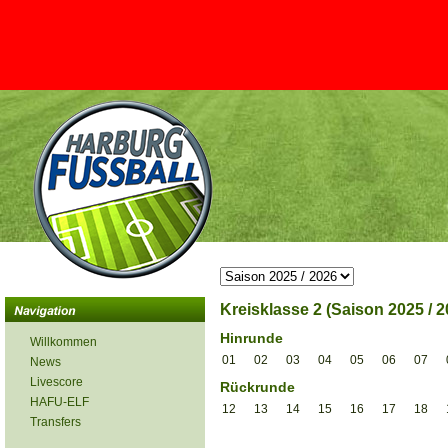
Kreisklasse 2 (Saison 2025 / 2
Hinrunde
Willkommen
01
02
03
04
05
06
07
News
Livescore
Rückrunde
HAFU-ELF
12
13
14
15
16
17
18
Transfers