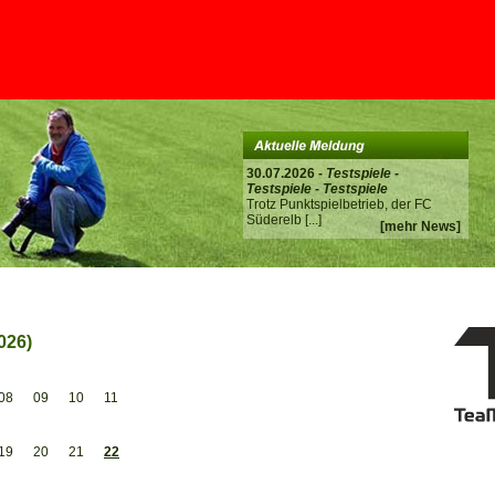
30.07.2026 -
Testspiele -
Testspiele - Testspiele
Trotz Punktspielbetrieb, der FC
Süderelb
[...]
[mehr News]
026)
08
09
10
11
19
20
21
22