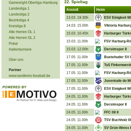
22. Spieltag
Gamesright Oberliga Hamburg
Landesliga 1
Anstoß
Heim
Landesliga 2
13.03. 19.30h
ESV Einigkeit W
Bezirksliga 4
14.03. 15.00h
Viktoria Harburg
Kreisliga 8
Alte Herren OL 1
15.03. 10.45h
Harburger Türks
Alte Herren OL 2
15.03. 11.00h
FSV Harburg-Rö
Pokal
15.03. 12.00h
Dersimspor II
Hallenturniere
17.05. 11.00h
Buxtehuder SV I
Über uns
17.05. 11.00h
TuS Finkenwerde
Partner
17.05. 11.00h
FSV Harburg-Rö
www.landkreis-fussball.de
17.05. 11.00h
Juventude do M
17.05. 11.00h
ESV Einigkeit W
24.05. 11.00h
Harburger Türks
24.05. 11.00h
Dersimspor II
24.05. 11.00h
FFC 08 II
24.05. 11.00h
TSV Buchholz 08 
24.05. 11.00h
SV Grün-Weiss 