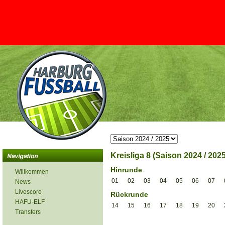
Kreisliga 8 (Saison 2024 / 2025
Hinrunde
Willkommen
01
02
03
04
05
06
07
News
Livescore
Rückrunde
HAFU-ELF
14
15
16
17
18
19
20
Transfers