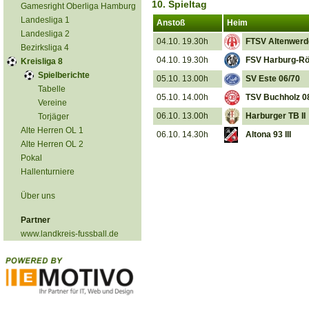
10. Spieltag
Gamesright Oberliga Hamburg
Landesliga 1
Anstoß
Heim
Landesliga 2
04.10. 19.30h
FTSV Altenwerde
Bezirksliga 4
04.10. 19.30h
FSV Harburg-R
Kreisliga 8
Spielberichte
05.10. 13.00h
SV Este 06/70
Tabelle
05.10. 14.00h
TSV Buchholz 08
Vereine
06.10. 13.00h
Harburger TB II
Torjäger
Alte Herren OL 1
06.10. 14.30h
Altona 93 III
Alte Herren OL 2
Pokal
Hallenturniere
Über uns
Partner
www.landkreis-fussball.de