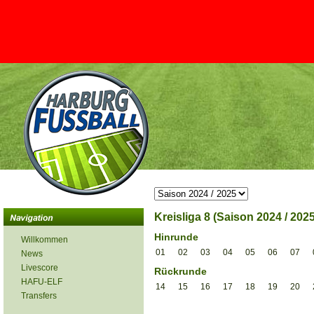
Kreisliga 8 (Saison 2024 / 2025
Hinrunde
Willkommen
01
02
03
04
05
06
07
News
Livescore
Rückrunde
HAFU-ELF
14
15
16
17
18
19
20
Transfers