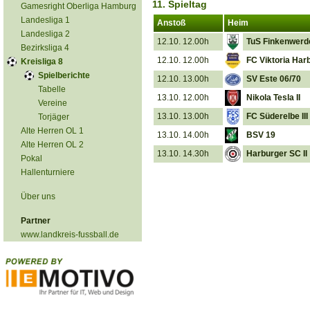
11. Spieltag
Gamesright Oberliga Hamburg
Landesliga 1
Anstoß
Heim
Landesliga 2
12.10. 12.00h
TuS Finkenwerd
Bezirksliga 4
12.10. 12.00h
FC Viktoria Har
Kreisliga 8
Spielberichte
12.10. 13.00h
SV Este 06/70
Tabelle
13.10. 12.00h
Nikola Tesla II
Vereine
13.10. 13.00h
FC Süderelbe III
Torjäger
Alte Herren OL 1
13.10. 14.00h
BSV 19
Alte Herren OL 2
13.10. 14.30h
Harburger SC II
Pokal
Hallenturniere
Über uns
Partner
www.landkreis-fussball.de