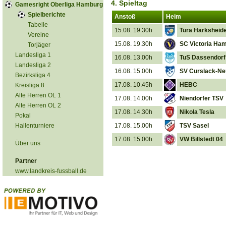
4. Spieltag
Gamesright Oberliga Hamburg
Spielberichte
Anstoß
Heim
Tabelle
15.08. 19.30h
Tura Harksheid
Vereine
15.08. 19.30h
SC Victoria Ha
Torjäger
Landesliga 1
16.08. 13.00h
TuS Dassendorf
Landesliga 2
16.08. 15.00h
SV Curslack-N
Bezirksliga 4
17.08. 10.45h
HEBC
Kreisliga 8
Alte Herren OL 1
17.08. 14.00h
Niendorfer TSV
Alte Herren OL 2
17.08. 14.30h
Nikola Tesla
Pokal
Hallenturniere
17.08. 15.00h
TSV Sasel
17.08. 15.00h
VW Billstedt 04
Über uns
Partner
www.landkreis-fussball.de