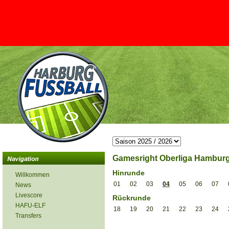
Gamesright Oberliga Hamburg 
Hinrunde
Willkommen
01
02
03
04
05
06
07
News
Livescore
Rückrunde
HAFU-ELF
18
19
20
21
22
23
24
Transfers