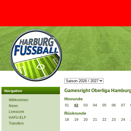
Gamesright Oberliga Hamburg 
Hinrunde
Willkommen
01
02
03
04
05
06
07
News
Livescore
Rückrunde
HAFU-ELF
18
19
20
21
22
23
24
Transfers