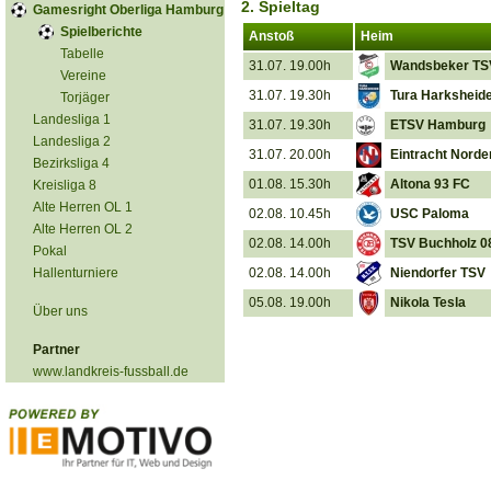
2. Spieltag
Gamesright Oberliga Hamburg
Spielberichte
Anstoß
Heim
Tabelle
31.07. 19.00h
Wandsbeker TS
Vereine
31.07. 19.30h
Tura Harksheid
Torjäger
Landesliga 1
31.07. 19.30h
ETSV Hamburg
Landesliga 2
31.07. 20.00h
Eintracht Norder
Bezirksliga 4
01.08. 15.30h
Altona 93 FC
Kreisliga 8
Alte Herren OL 1
02.08. 10.45h
USC Paloma
Alte Herren OL 2
02.08. 14.00h
TSV Buchholz 0
Pokal
Hallenturniere
02.08. 14.00h
Niendorfer TSV
05.08. 19.00h
Nikola Tesla
Über uns
Partner
www.landkreis-fussball.de