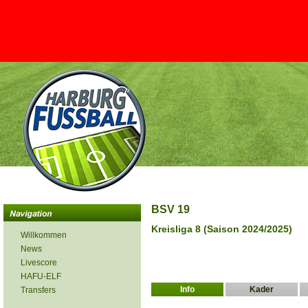
BSV 19
Kreisliga 8 (Saison 2024/2025)
Willkommen
News
Livescore
HAFU-ELF
Info
Kader
Transfers