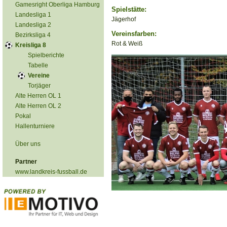
Gamesright Oberliga Hamburg
Spielstätte:
Landesliga 1
Jägerhof
Landesliga 2
Vereinsfarben:
Bezirksliga 4
Rot & Weiß
Kreisliga 8
Spielberichte
Tabelle
Vereine
Torjäger
Alte Herren OL 1
Alte Herren OL 2
Pokal
Hallenturniere
Über uns
Partner
www.landkreis-fussball.de