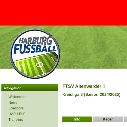
FTSV Altenwerder II
Kreisliga 8 (Saison 2024/2025)
Willkommen
News
Livescore
HAFU-ELF
Info
Kader
Transfers