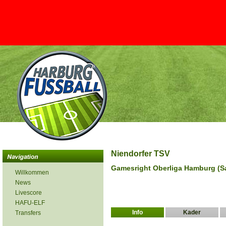
Niendorfer TSV
Gamesright Oberliga Hamburg (S
Willkommen
News
Livescore
HAFU-ELF
Info
Kader
Transfers