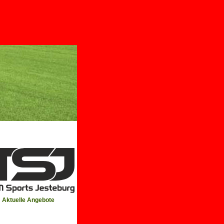
Aktuelle Angebote