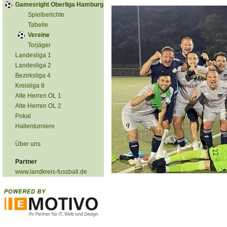
Gamesright Oberliga Hamburg
Spielberichte
Tabelle
Vereine
Torjäger
Landesliga 1
Landesliga 2
Bezirksliga 4
Kreisliga 8
Alte Herren OL 1
Alte Herren OL 2
Pokal
Hallenturniere
Über uns
Partner
www.landkreis-fussball.de