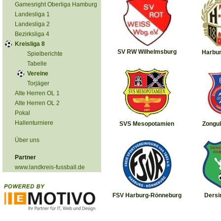
Gamesright Oberliga Hamburg
Landesliga 1
Landesliga 2
Bezirksliga 4
Kreisliga 8
SV RW Wilhelmsburg
Harbur
Spielberichte
Tabelle
Vereine
Torjäger
Alte Herren OL 1
Alte Herren OL 2
Pokal
Hallenturniere
SVS Mesopotamien
Zongu
Über uns
Partner
www.landkreis-fussball.de
FSV Harburg-Rönneburg
Dersi