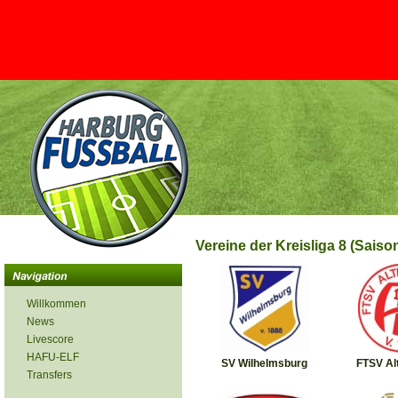
Vereine der Kreisliga 8 (Saiso
Willkommen
News
Livescore
HAFU-ELF
SV Wilhelmsburg
FTSV Al
Transfers